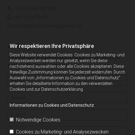
+49 33 056 787 856

+49 175 3672826

schrottplatzschildow@yahoo.de

Anfrage
Wir respektieren Ihre Privatsphäre
Diese Website verwendet Cookies. Cookies zu Marketing- und
Termine und Anlieferungen erfolgen ausschließlich
Analysezwecken werden nur gesetzt, wenn Sie diese
nach vorheriger Absprache.
nachstehend auswählen oder alle Cookies akzeptieren. Diese
freiwillige Zustimmung können Sie jederzeit widerrufen. Durch
Auswahl von „Informationen zu Cookies und Datenschutz“
erhalten Sie detaillierte Information zu den verwendeten
Cookies und zur Datenschutzerklärung.
Informationen zu Cookies und Datenschutz
Notwendige Cookies
Cookies zu Marketing- und Analysezwecken